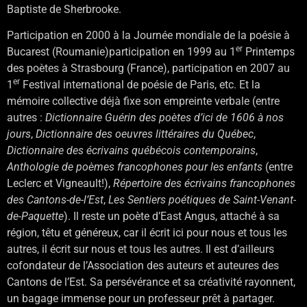
Baptiste de Sherbrooke.
Participation en 2000 à la Journée mondiale de la poésie à
er
Bucarest (Roumanie)participation en 1999 au 1
Printemps
des poètes à Strasbourg (France), participation en 2007 au
er
1
Festival international de poésie de Paris, etc. Et la
mémoire collective déjà fixe son empreinte verbale (entre
autres :
Dictionnaire Guérin des poètes d’ici de 1606 à nos
jours
,
Dictionnaire des oeuvres littéraires du Québec
,
Dictionnaire des écrivains québécois contemporains
,
Anthologie de poèmes francophones pour les enfants
(entre
Leclerc et Vigneault!),
Répertoire des écrivains francophones
des Cantons-de-l’Est
,
Les Sentiers poétiques de Saint-Venant-
de-Paquette
). Il reste un poète d’East Angus, attaché à sa
région, têtu et généreux, car il écrit ici pour nous et tous les
autres, il écrit sur nous et tous les autres. Il est d’ailleurs
cofondateur de l’Association des auteurs et auteures des
Cantons de l’Est. Sa persévérance et sa créativité rayonnent,
un bagage immense pour un professeur prêt à partager.