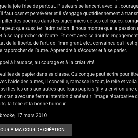
ue la joie frise de partout. Plusieurs se lancent avec lui, coura
u’il faut oser et persévérer et il s’engage quotidiennement à trans
parpiller des poèmes dans les pigeonniers de ses collègues, corr
ne peut que susciter l’admiration. Il nous montre que la passion n
t à se rapprocher de l’autre. Et c’est avec ce double engagement,
 de la liberté, de l’art, de l’immigrant, etc., convaincu qu’il est q
approcher de l’autre. Apprendre à s’écouter et à se parler.
pel à l’audace, au courage et à la créativité.
uilles de papier dans sa classe. Quiconque peut écrire pour être l
l’aide des autres, il conseille, ramasse le tout, le relie et voilà 
 liés les uns aux autres que leurs papiers (il y a environ une cr
cran avec une ferme intention d’anéantir l’image rébarbative de 
ts, la folie et la bonne humeur.
erbrooke, 17 mars 2010
OUR À MA COUR DE CRÉATION