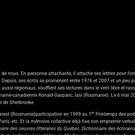
e de nous. En personne attachante, il attache ses lettres pour fo
 Depuis, ses écrits se promènent entre 1976 et 2007 et un peu pa
 aussi régionaux, soufflent ses lectures dans le vent libre et ras
oumaine-canadienne
Ronald-Gasparic,
Iasi (Roumanie). Le 6 mai 2001
e de Sherbrooke.
er
arest (Roumanie)participation en 1999 au 1
Printemps des poèt
aris, etc. Et la mémoire collective déjà fixe son empreinte verbal
naire des oeuvres littéraires du Québec
,
Dictionnaire des écrivain