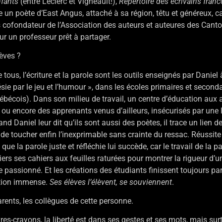
fants
(entre Leclerc et Vigneault!),
Répertoire des écrivains fra
ste un poète d’East Angus, attaché à sa région, têtu et généreux, car
leurs cofondateur de l’Association des auteurs et auteures des Canto
r un professeur prêt à partager.
èves ?
tous, l’écriture et la parole sont les outils enseignés par Daniel
ésie par le jeu et l’humour », dans les écoles primaires et secon
québécois). Dans son milieu de travail, un centre d’éducation aux 
, ou encore des apprenants venus d’ailleurs, insécurisés par une
nd Daniel leur dit qu’ils sont aussi des poètes, il trace un lien d
e toucher enfin l’inexprimable sans crainte du ressac. Réussite
e la parole juste et réfléchie lui succède, car le travail de la pa
ers ses cahiers aux feuilles raturées pour montrer la rigueur d’un 
 passionné. Et les créations des étudiants finissent toujours pa
sation immense.
Ses élèves l’élèvent, se souviennent
.
arents, les collègues de cette personne.
-crayons, la liberté est dans ses gestes et ses mots, mais surto