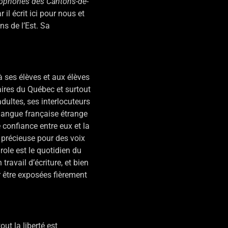
ncophones des Cantons-de-
 il écrit ici pour nous et
ns de l’Est. Sa
 à ses élèves et aux élèves
daires du Québec et surtout
adultes, ses interlocuteurs
 langue française étrange
e confiance entre eux et la
 précieuse pour des voix
role est le quotidien du
travail d’écriture, et bien
r être exposées fièrement
ut la liberté est