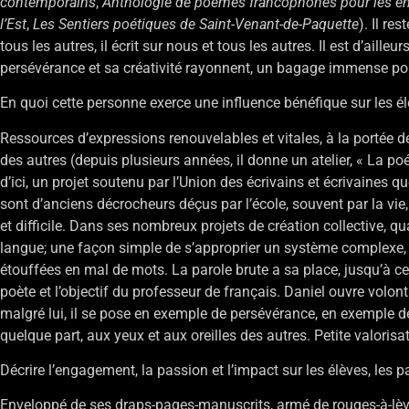
contemporains
,
Anthologie de poèmes francophones pour les en
l’Est
,
Les Sentiers poétiques de Saint-Venant-de-Paquette
). Il re
tous les autres, il écrit sur nous et tous les autres. Il est d’ail
persévérance et sa créativité rayonnent, un bagage immense pou
En quoi cette personne exerce une influence bénéfique sur les él
Ressources d’expressions renouvelables et vitales, à la portée de 
des autres (depuis plusieurs années, il donne un atelier, « La po
d’ici, un projet soutenu par l’Union des écrivains et écrivaines 
sont d’anciens décrocheurs déçus par l’école, souvent par la vie
et difficile. Dans ses nombreux projets de création collective, qua
langue; une façon simple de s’approprier un système complexe, d
étouffées en mal de mots. La parole brute a sa place, jusqu’à ce qu
poète et l’objectif du professeur de français. Daniel ouvre volonti
malgré lui, il se pose en exemple de persévérance, en exemple de
quelque part, aux yeux et aux oreilles des autres. Petite valori
Décrire l’engagement, la passion et l’impact sur les élèves, les p
Enveloppé de ses draps-pages-manuscrits, armé de rouges-à-lèvres