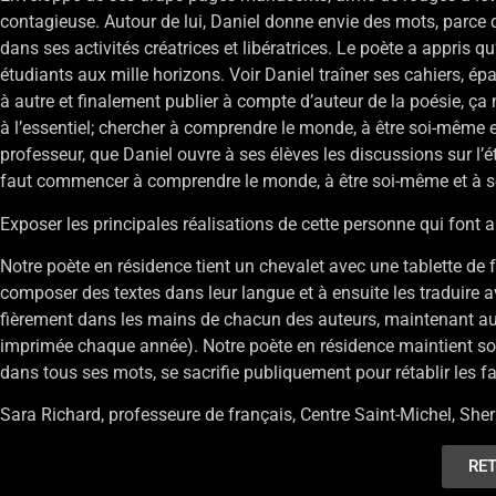
contagieuse. Autour de lui, Daniel donne envie des mots, parce q
dans ses activités créatrices et libératrices. Le poète a appris q
étudiants aux mille horizons. Voir Daniel traîner ses cahiers, é
à autre et finalement publier à compte d’auteur de la poésie, ça 
à l’essentiel; chercher à comprendre le monde, à être soi-même e
professeur, que Daniel ouvre à ses élèves les discussions sur l’état
faut commencer à comprendre le monde, à être soi-même et à se r
Exposer les principales réalisations de cette personne qui font ap
Notre poète en résidence tient un chevalet avec une tablette de fe
composer des textes dans leur langue et à ensuite les traduire avec 
fièrement dans les mains de chacun des auteurs, maintenant aussi
imprimée chaque année). Notre poète en résidence maintient son 
dans tous ses mots, se sacrifie publiquement pour rétablir les fai
Sara Richard, professeure de français, Centre Saint-Michel, Sh
RET